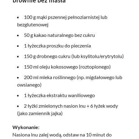
brownie bez masła
100 g mąki pszennej pełnoziarnistej lub
bezglutenowej
50 g kakao naturalnego bez cukru
1 łyżeczka proszku do pieczenia
150 g drobnego cukru (lub ksylitolu/erytrytolu)
150 ml oleju kokosowego (roztopionego)
200 ml mleka roślinnego (np. migdałowego lub
owsianego)
1 łyżeczka ekstraktu waniliowego
2 łyżki zmielonych nasion lnu + 6 łyżek wody
(jako zamiennik jajka)
Wykonanie:
Nasiona lnu zalej wodą, odstaw na 10 minut do