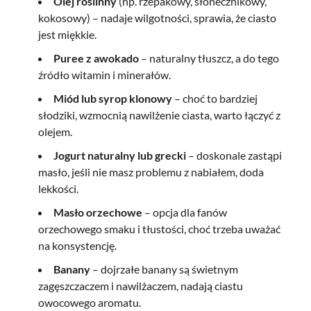
Olej roślinny
(np. rzepakowy, słonecznikowy,
kokosowy) – nadaje wilgotności, sprawia, że ciasto
jest miękkie.
Puree z awokado
– naturalny tłuszcz, a do tego
źródło witamin i minerałów.
Miód lub syrop klonowy
– choć to bardziej
słodziki, wzmocnią nawilżenie ciasta, warto łączyć z
olejem.
Jogurt naturalny lub grecki
– doskonale zastąpi
masło, jeśli nie masz problemu z nabiałem, doda
lekkości.
Masło orzechowe
– opcja dla fanów
orzechowego smaku i tłustości, choć trzeba uważać
na konsystencję.
Banany
– dojrzałe banany są świetnym
zagęszczaczem i nawilżaczem, nadają ciastu
owocowego aromatu.