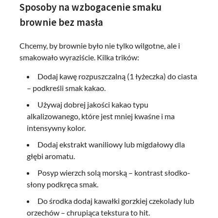
Sposoby na wzbogacenie smaku
brownie bez masła
Chcemy, by brownie było nie tylko wilgotne, ale i
smakowało wyraziście. Kilka trików:
Dodaj kawę rozpuszczalną (1 łyżeczka) do ciasta
– podkreśli smak kakao.
Używaj dobrej jakości kakao typu
alkalizowanego, które jest mniej kwaśne i ma
intensywny kolor.
Dodaj ekstrakt waniliowy lub migdałowy dla
głębi aromatu.
Posyp wierzch solą morską – kontrast słodko-
słony podkręca smak.
Do środka dodaj kawałki gorzkiej czekolady lub
orzechów – chrupiąca tekstura to hit.