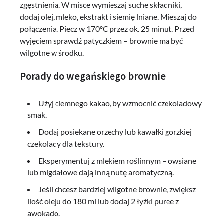
zgęstnienia. W misce wymieszaj suche składniki,
dodaj olej, mleko, ekstrakt i siemię lniane. Mieszaj do
połączenia. Piecz w 170ºC przez ok. 25 minut. Przed
wyjęciem sprawdź patyczkiem – brownie ma być
wilgotne w środku.
Porady do wegańskiego brownie
Użyj ciemnego kakao, by wzmocnić czekoladowy
smak.
Dodaj posiekane orzechy lub kawałki gorzkiej
czekolady dla tekstury.
Eksperymentuj z mlekiem roślinnym – owsiane
lub migdałowe dają inną nutę aromatyczną.
Jeśli chcesz bardziej wilgotne brownie, zwiększ
ilość oleju do 180 ml lub dodaj 2 łyżki puree z
awokado.