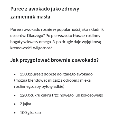
Puree z awokado jako zdrowy
zamiennik masła
Puree z awokado rośnie w popularności jako składnik
deserów. Dlaczego? Po pierwsze, to tłuszcz roślinny
bogaty w kwasy omega-3, po drugie daje wyjątkową
kremowość i wilgotność.
Jak przygotować brownie z awokado?
150 g puree z dobrze dojrzałego awokado
(można blendować miąższ z odrobiną mleka
roślinnego, aby było gładkie)
120 g cukru cukru trzcinowego lub kokosowego
2 jajka
100 g kakao