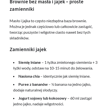
Brownie bez masła i jajek – proste
zamienniki
Masło i jajka to często niezbędna baza brownie.
Można je jednak częściowo lub całkowicie zastąpić,
tworząc puszyste i wilgotne ciasto nawet bez tych
składników.
Zamienniki jajek
Siemię lniane
– 1 łyżka zmielonego siemienia + 3
łyżki wody, odstaw na 10-15 minut do żelowania.
Nasiona chia
– identycznie jak siemię lniane.
Puree z bananów
– ½ banana na jedno jajko,
dodaje naturalnej słodyczy.
Jogurt sojowy lub kokosowy
– 60 ml zastąpi
jedno jajko, nadaje wilgotności.